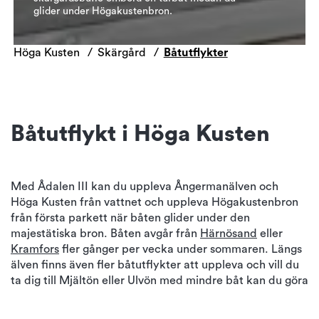
glider under Högakustenbron.
Höga Kusten
Skärgård
Båtutflykter
Båtutflykt i Höga Kusten
Med Ådalen III kan du uppleva Ångermanälven och
Höga Kusten från vattnet och uppleva Högakustenbron
från första parkett när båten glider under den
majestätiska bron. Båten avgår från
Härnösand
eller
Kramfors
fler gånger per vecka under sommaren. Längs
älven finns även fler båtutflykter att uppleva och vill du
ta dig till Mjältön eller Ulvön med mindre båt kan du göra
det från Skulebergets havscamping.