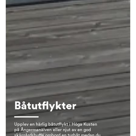
Båtutflykter
Upplev en härlig båtutflykt i Höga Kusten
på Ångermanälven eller njut av en god
skärgårdsbuffé ombord en turbåt medan du