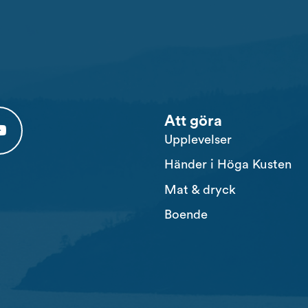
Att göra
Upplevelser
 tab)
 (opens in a new tab)
usten Youtube (opens in a new tab)
Händer i Höga Kusten
Mat & dryck
Boende