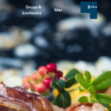
Grupp &
Boka
Mer
konferens