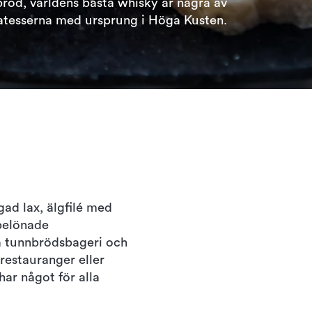
öd, världens bästa whisky är några av
atesserna med ursprung i Höga Kusten.
ad lax, älgfilé med
sbelönade
ta tunnbrödsbageri och
restauranger eller
ar något för alla