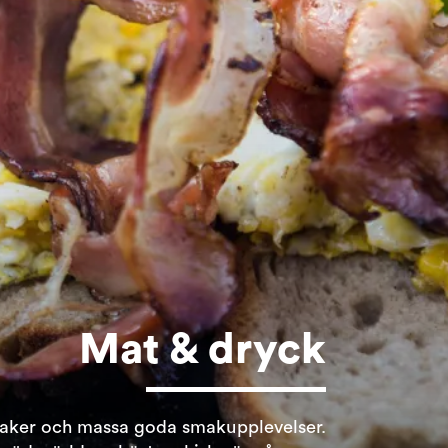
Mat & dryck
aker och massa goda smakupplevelser.