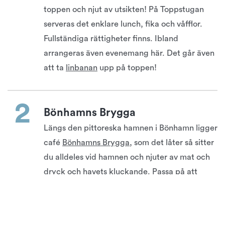
toppen och njut av utsikten! På Toppstugan
serveras det enklare lunch, fika och våfflor.
Fullständiga rättigheter finns. Ibland
arrangeras även evenemang här. Det går även
att ta
linbanan
upp på toppen!
Bönhamns Brygga
Längs den pittoreska hamnen i Bönhamn ligger
café
Bönhamns Brygga
, som det låter så sitter
du alldeles vid hamnen och njuter av mat och
dryck och havets kluckande. Passa på att
besöka det gamla kapellet eller konstverket
"Passage" i form av en stentrappa utskuren ur
klippan. Trappan ligger delvis under