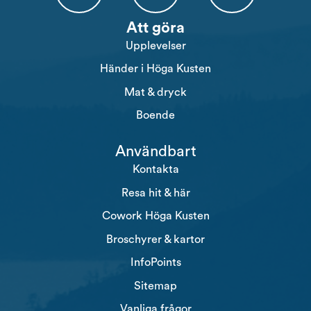
Högakusten Facebook (opens in a new tab)
Högakusten Instagram (opens in a new
Högakusten Youtube (o
Att göra
Upplevelser
Händer i Höga Kusten
Mat & dryck
Boende
Användbart
Kontakta
Resa hit & här
Cowork Höga Kusten
Broschyrer & kartor
InfoPoints
Sitemap
Vanliga frågor