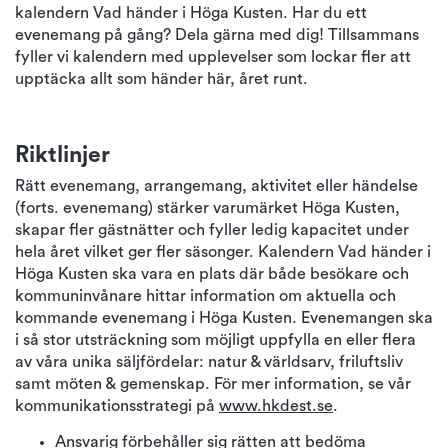
kalendern Vad händer i Höga Kusten. Har du ett
evenemang på gång? Dela gärna med dig! Tillsammans
fyller vi kalendern med upplevelser som lockar fler att
upptäcka allt som händer här, året runt.
Riktlinjer
Rätt evenemang, arrangemang, aktivitet eller händelse
(forts. evenemang) stärker varumärket Höga Kusten,
skapar fler gästnätter och fyller ledig kapacitet under
hela året vilket ger fler säsonger. Kalendern Vad händer i
Höga Kusten ska vara en plats där både besökare och
kommuninvånare hittar information om aktuella och
kommande evenemang i Höga Kusten. Evenemangen ska
i så stor utsträckning som möjligt uppfylla en eller flera
av våra unika säljfördelar: natur & världsarv, friluftsliv
samt möten & gemenskap. För mer information, se vår
kommunikationsstrategi på
www.hkdest.se
.
Ansvarig förbehåller sig rätten att bedöma