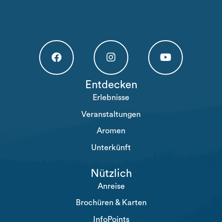
Högakusten Facebook (opens in a new tab)
Högakusten Instagram (opens in a new
Högakusten Youtube (o
Entdecken
Erlebnisse
Veranstaltungen
Aromen
Unterkünft
Nützlich
Anreise
Brochüren & Karten
InfoPoints