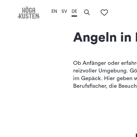
Startseite
Naturerlebnisse
Angeln
EN
SV
DE
Search
De
To your s
här
Angeln in
erb
Hö
Ob Anfänger oder erfahre
reizvoller Umgebung. Gö
Ku
im Gepäck. Hier geben w
Berufsfischer, die Besu