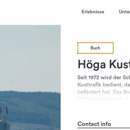
t
Erlebnisse
Unte
aved favorites
juder
åtarna
Buch
ga
Höga Kus
sten
Seit 1972 wird der S
Kusttrafik bedient, 
befördert hat. Das Bo
Mjällomslandet ab. A
Die Fahrt geht durch 
Contact info