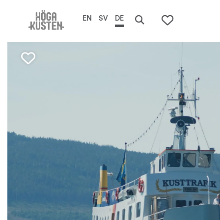
EN
SV
DE
Search
De
To your s
här
erb
Favorite mark Höga Kusten B
Hö
Ku