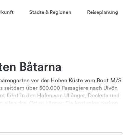
rkunft
Städte & Regionen
Reiseplanung
ten Båtarna
chärengarten vor der Hohen Küste vom Boot M/S
das seitdem über 500.000 Passagiere nach Ulvön
ot fährt in den Häfen von Ullånger, Docksta und
Weiterlesen
n allen drei Orten können Sie kostenlos parken.
die