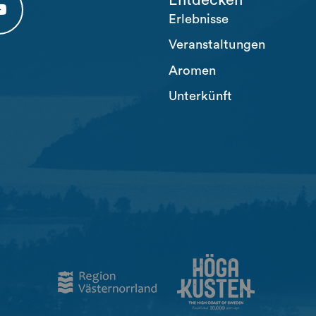
Erlebnisse
 tab)
 (opens in a new tab)
usten Youtube (opens in a new tab)
Veranstaltungen
Aromen
Unterkünft