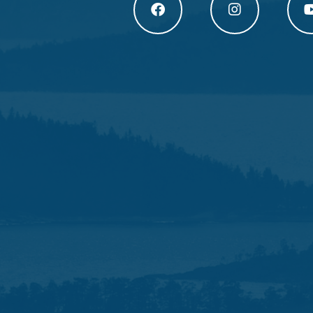
Högakusten Facebook (opens in a new
Högakusten Instagram
Högak