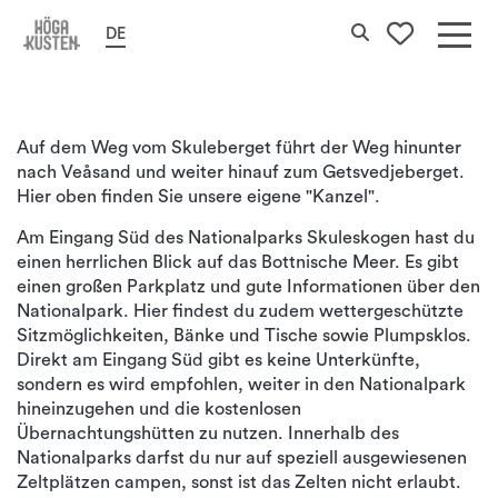
Startseite
Höga Kusten-leden
Etappe 6
Search
DE
To your 
Det
här
Auf dem Weg vom Skuleberget führt der Weg hinunter
erbj
nach Veåsand und weiter hinauf zum Getsvedjeberget.
Hög
Hier oben finden Sie unsere eigene "Kanzel".
Kus
Am Eingang Süd des Nationalparks Skuleskogen hast du
einen herrlichen Blick auf das Bottnische Meer. Es gibt
einen großen Parkplatz und gute Informationen über den
Nationalpark. Hier findest du zudem wettergeschützte
Sitzmöglichkeiten, Bänke und Tische sowie Plumpsklos.
Direkt am Eingang Süd gibt es keine Unterkünfte,
sondern es wird empfohlen, weiter in den Nationalpark
hineinzugehen und die kostenlosen
Übernachtungshütten zu nutzen. Innerhalb des
Nationalparks darfst du nur auf speziell ausgewiesenen
Zeltplätzen campen, sonst ist das Zelten nicht erlaubt.