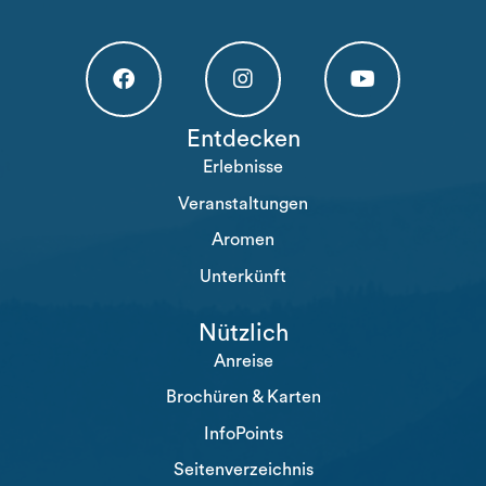
Högakusten Facebook (opens in a new tab)
Högakusten Instagram (opens in a new
Högakusten Youtube (o
Entdecken
Erlebnisse
Veranstaltungen
Aromen
Unterkünft
Nützlich
Anreise
Brochüren & Karten
InfoPoints
Seitenverzeichnis