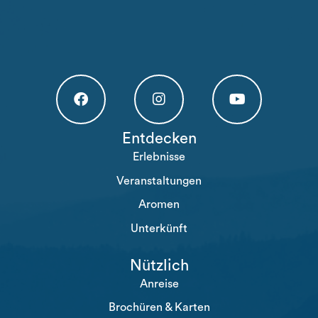
Högakusten Facebook (opens in a new tab)
Högakusten Instagram (opens in a new
Högakusten Youtube (o
Entdecken
Erlebnisse
Veranstaltungen
Aromen
Unterkünft
Nützlich
Anreise
Brochüren & Karten