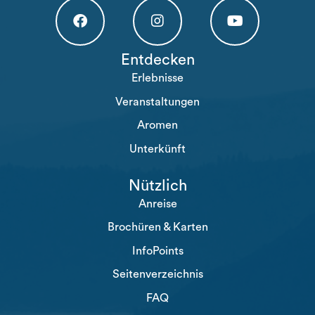
Högakusten Facebook (opens in a new tab)
Högakusten Instagram (opens in a new
Högakusten Youtube (o
Entdecken
Erlebnisse
Veranstaltungen
Aromen
Unterkünft
Nützlich
Anreise
Brochüren & Karten
InfoPoints
Seitenverzeichnis
FAQ