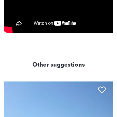
Other suggestions
Favo