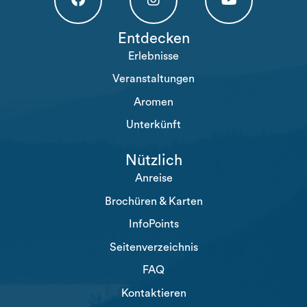
Högakusten Facebook (opens in a new tab)
Högakusten Instagram (opens in a new
Högakusten Youtube (o
Entdecken
Erlebnisse
Veranstaltungen
Aromen
Unterkünft
Nützlich
Anreise
Brochüren & Karten
InfoPoints
Seitenverzeichnis
FAQ
Kontaktieren