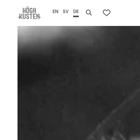
EN
SV
DE
Search
De
To your s
här
erb
Hö
Ku