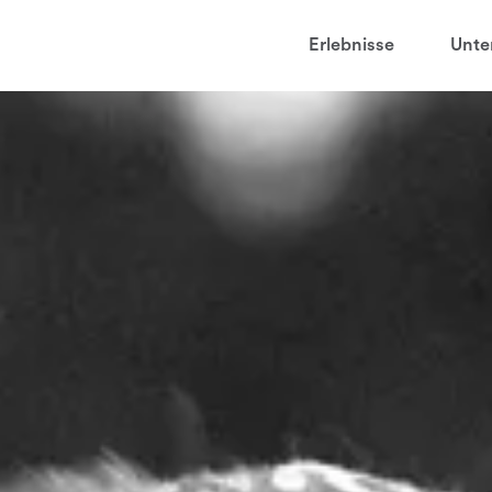
t
Erlebnisse
Unte
aved favorites
juder
ga
sten