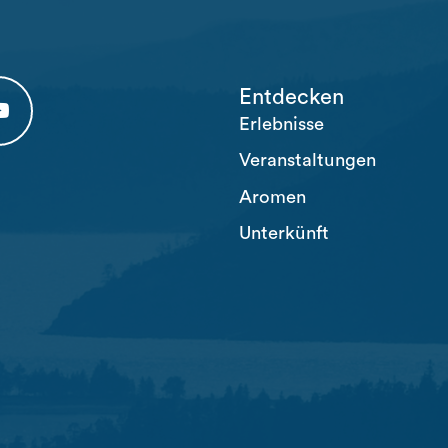
Entdecken
Erlebnisse
 tab)
 (opens in a new tab)
usten Youtube (opens in a new tab)
Veranstaltungen
Aromen
Unterkünft