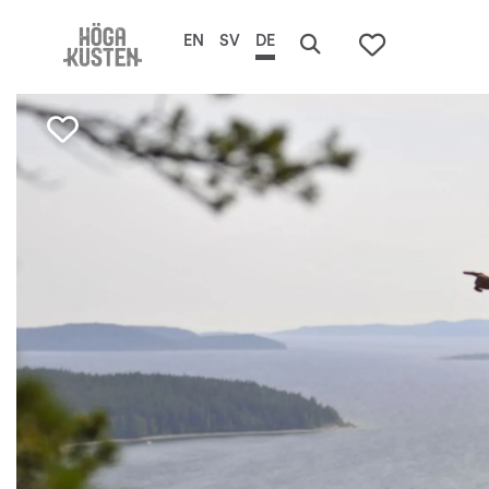
EN
SV
DE
Search
De
To your s
här
erb
Favorite mark Ögeltjärnsberg
Hö
Ku