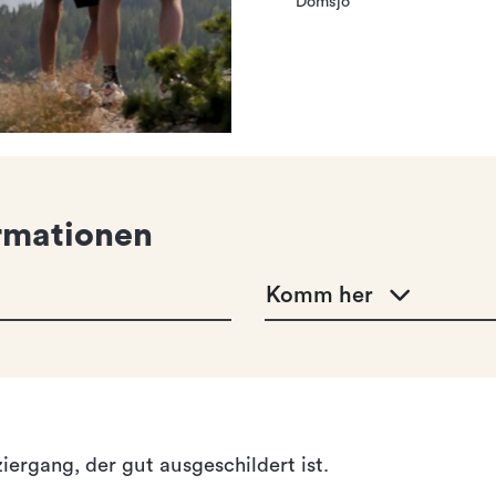
Domsjö
rmationen
Komm her
ziergang, der gut ausgeschildert ist.