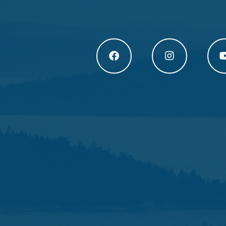
Högakusten Facebook (opens in a new
Högakusten Instagram
Högak