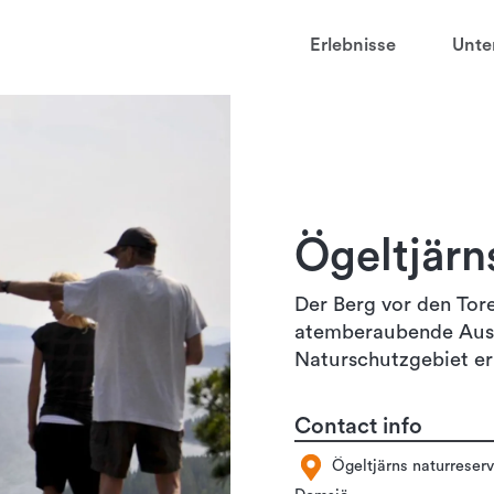
t
Erlebnisse
Unte
aved favorites
juder
et
ga
Ögeltjärn
sten
Der Berg vor den Tore
atemberaubende Aussi
Naturschutzgebiet err
Contact info
Ögeltjärns naturreserv